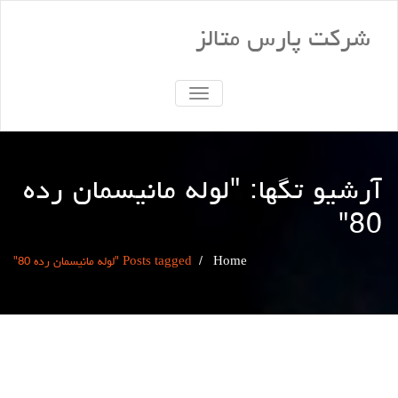
کت پارس متالز
TOGGLE
NAVIGATION
یو تگها: "
لوله مانیسمان رده
"
Home
/
Posts tagged "لوله مانیسمان رده 80"