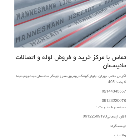
ماس با مرکز خرید و فروش لوله و اتصالات
انیسمان
رس دفتر: تهران ،بلوار کوهک روبروی مترو چیتگر ساختمان تیتانیوم طبقه
0214434355
0912322007
تقیم با مدیریت :
ی اردهانی09122509193
نستاگرام
تساپ